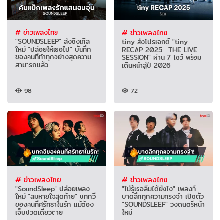
# ข่าวเพลงไทย
# ข่าวเพลงไทย
"SOUNDSLEEP" ส่งซิงเกิล
tiny ส่งโปรเจกต์ "tiny
ใหม่ "ปล่อยให้เธอไป" บันทึก
RECAP 2025 : THE LIVE
ของคนที่ทำทุกอย่างสุดความ
SESSION" ผ่าน 7 โชว์ พร้อม
สามารถแล้ว
เดินหน้าสู่ปี 2026
98
72
# ข่าวเพลงไทย
# ข่าวเพลงไทย
"SoundSleep" ปล่อยเพลง
"ไม่รู้เธอลืมได้ยังไง" เพลงที่
ใหม่ "ลมหายใจสุดท้าย" บทกวี
บาดลึกทุกความทรงจำ เปิดตัว
ของคนที่ศรัทธาในรัก แม้ต้อง
"SOUNDSLEEP" วงดนตรีหน้า
เจ็บปวดเดียวดาย
ใหม่