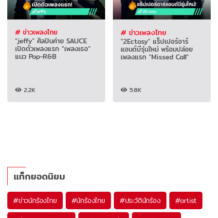
# ข่าวเพลงไทย
# ข่าวเพลงไทย
"jeffy" ศิลปินค่าย SAUCE
"2Ectasy" แร็ปเปอร์อาร์
เปิดตัวเพลงแรก "เพลงเธอ"
แอนด์บีรุ่นใหม่ พร้อมปล่อย
แนว Pop-R&B
เพลงแรก "Missed Call"
2.2K
5.8K
แท็กยอดนิยม
#
ข่าวนักร้องไทย
#
นักร้องไทย
#
ประวัตินักร้อง
#
artist