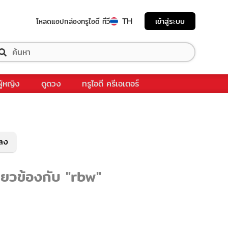
TH
เข้าสู่ระบบ
โหลดแอป
กล่องทรูไอดี ทีวี
ผู้หญิง
ดูดวง
ทรูไอดี ครีเอเตอร์
พลง
ี่ยวข้องกับ "rbw"