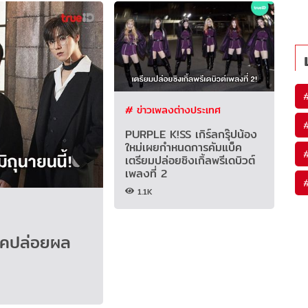
# ข่าวเพลงต่างประเทศ
PURPLE K!SS เกิร์ลกรุ๊ปน้อง
ใหม่เผยกำหนดการคัมแบ็ค
เตรียมปล่อยซิงเกิ้ลพรีเดบิวต์
เพลงที่ 2
1.1K
็คปล่อยผล