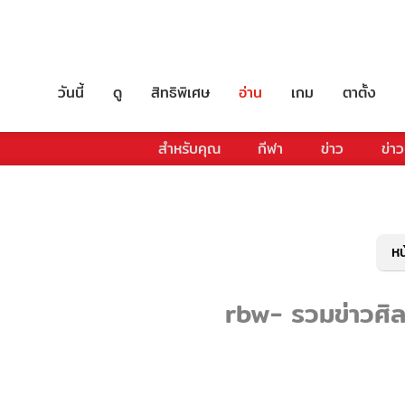
วันนี้
ดู
สิทธิพิเศษ
อ่าน
เกม
ตาตั้ง
สำหรับคุณ
กีฬา
ข่าว
ข่าว
หน
rbw- รวมข่าวศิลป