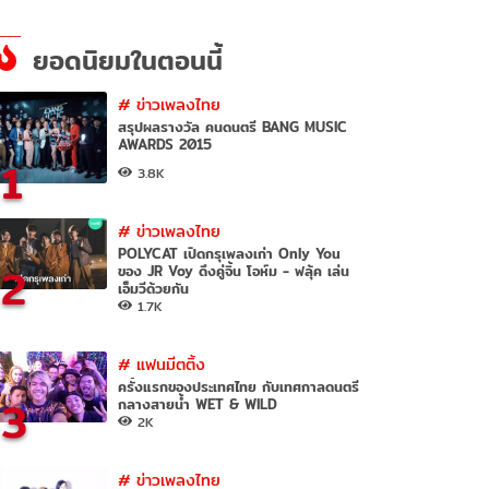
ยอดนิยมในตอนนี้
#
ข่าวเพลงไทย
สรุปผลรางวัล คนดนตรี BANG MUSIC
AWARDS 2015
1
3.8K
#
ข่าวเพลงไทย
POLYCAT เปิดกรุเพลงเก่า Only You
2
ของ JR Voy ดึงคู่จิ้น โอห์ม - ฟลุ้ค เล่น
เอ็มวีด้วยกัน
1.7K
#
แฟนมีตติ้ง
ครั้งแรกของประเทศไทย กับเทศกาลดนตรี
3
กลางสายน้ำ WET & WILD
2K
#
ข่าวเพลงไทย