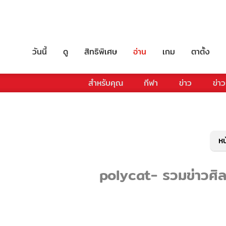
วันนี้
ดู
สิทธิพิเศษ
อ่าน
เกม
ตาตั้ง
สำหรับคุณ
กีฬา
ข่าว
ข่าว
หน
polycat- รวมข่าวศิลป