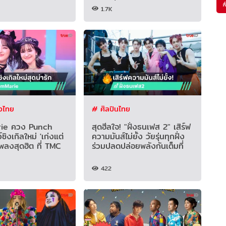
1.7K
งไทย
# ศิลปินไทย
ie ควง Punch
สุดฮีลใจ! "ฝั่งธนเฟส 2" เสิร์ฟ
ิงเกิลใหม่ 'เก่งแต่
ความมันส์ไม่ยั้ง วัยรุ่นทุกฝั่ง
เพลงสุดฮิต ที่ TMC
ร่วมปลดปล่อยพลังกันเต็มที่
422