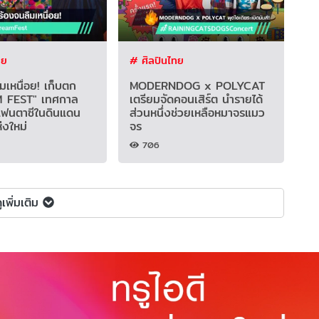
ทย
# ศิลปินไทย
ืมเหนื่อย! เก็บตก
MODERNDOG x POLYCAT
 FEST" เทศกาล
เตรียมจัดคอนเสิร์ต นำรายได้
แฟนตาซีในดินแดน
ส่วนหนึ่งช่วยเหลือหมาจรแมว
่งใหม่
จร
706
ูเพิ่มเติม