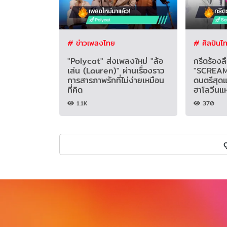
# ข่าวเพลงไทย
# ศิลปินไ
"Polycat" ส่งเพลงใหม่ "ล้อ
กรีดร้องล
เล่น (Lauren)" ผ่านเรื่องราว
"SCREAM
การสารภาพรักที่ไม่ง่ายเหมือน
ดนตรีสุด
ที่คิด
ฮาโลวีนแห
1.1K
370
ด