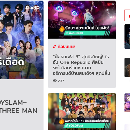
# ศิลปินไทย
“ฝั่งธนเฟส 3” สุดยิ่งใหญ่! ไร
อัน One Republic ศิลปิน
ระดับโลกร่วมชมงาน
อธิการบดีบ้านสมเด็จฯ สุดปลื้ม
237
ODYSLAM–
-THREE MAN