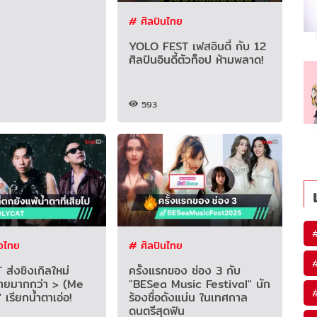
# ศิลปินไทย
YOLO FEST เฟสอินดี้ กับ 12
ศิลปินอินดี้ตัวท็อป ห้ามพลาด!
593
งไทย
# ศิลปินไทย
ส่งซิงเกิลใหม่
ครั้งแรกของ ช่อง 3 กับ
มายมากกว่า > (Me
"BESea Music Festival" นัก
 เรียกน้ำตาเอ่อ!
ร้องชื่อดังแน่น ในเทศกาล
ดนตรีสุดฟิน