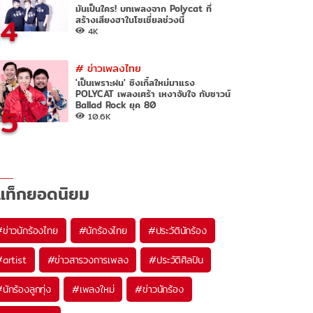
มันเป็นใคร! บทเพลงจาก Polycat ที่
4
สร้างเสียงฮาในโซเชี่ยลช่วงนี้
4K
#
ข่าวเพลงไทย
'เป็นเพราะฝน' ซิงเกิ้ลใหม่มาแรง
POLYCAT เพลงเศร้า เหงาจับใจ กับซาวน์
Ballad Rock ยุค 80
5
10.6K
แท็กยอดนิยม
#
ข่าวนักร้องไทย
#
นักร้องไทย
#
ประวัตินักร้อง
#
artist
#
ข่าวสารวงการเพลง
#
ประวัติศิลปิน
#
นักร้องลูกทุ่ง
#
เพลงใหม่
#
ข่าวนักร้อง