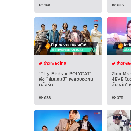
301
685
# ข่าวเพลงไทย
# ข่าวเพล
"Tilly Birds x POLYCAT"
Zom Mar
ส่ง "ล้มแชมป์" เพลงของคน
4EVE โชว์ซ
คลั่งรัก
ลับหลัง' 
638
375