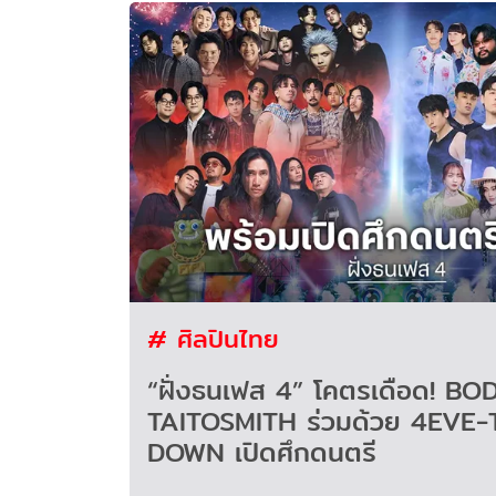
# ศิลปินไทย
“ฝั่งธนเฟส 4” โคตรเดือด! B
TAITOSMITH ร่วมด้วย 4EVE
DOWN เปิดศึกดนตรี