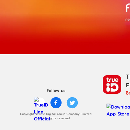
T
E
Follow us
อ
Copyright © True Digital Group Company Limited.
All rights reserved