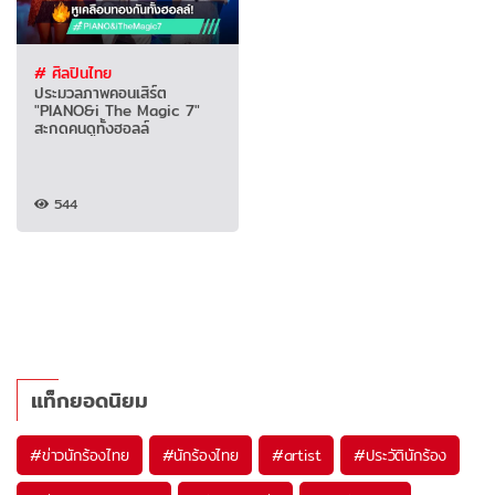
# ศิลปินไทย
ประมวลภาพคอนเสิร์ต
"PIANO&i The Magic 7"
สะกดคนดูทั้งฮอลล์
544
แท็กยอดนิยม
#
ข่าวนักร้องไทย
#
นักร้องไทย
#
artist
#
ประวัตินักร้อง