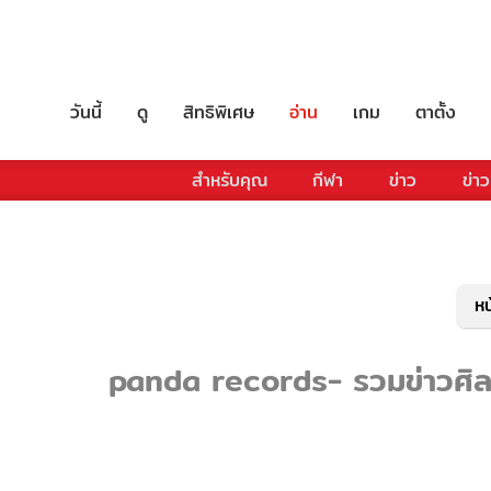
วันนี้
ดู
สิทธิพิเศษ
อ่าน
เกม
ตาตั้ง
สำหรับคุณ
กีฬา
ข่าว
ข่าว
หน
panda records- รวมข่าวศิลปิ