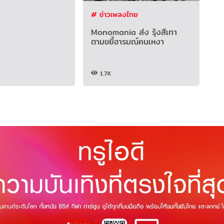
# ข่าวเพลงไทย
Monomania ส่ง รุ้งสีเทา
ตามขยี้อารมณ์คนเหงา
1.7K