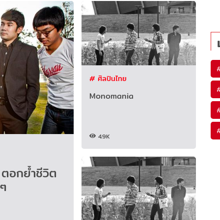
# ศิลปินไทย
Monomania
4.9K
อกย้ำชีวิต
่ๆ