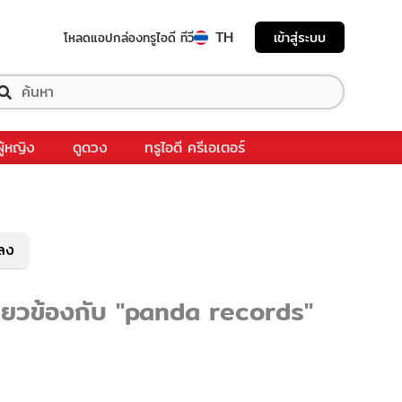
TH
เข้าสู่ระบบ
โหลดแอป
กล่องทรูไอดี ทีวี
ผู้หญิง
ดูดวง
ทรูไอดี ครีเอเตอร์
พลง
กี่ยวข้องกับ "panda records"