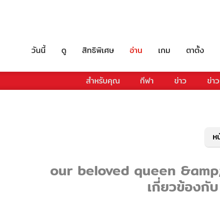
วันนี้
ดู
สิทธิพิเศษ
อ่าน
เกม
ตาตั้ง
สำหรับคุณ
กีฬา
ข่าว
ข่าว
หน
our beloved queen &amp; mo
เกี่ยวข้อง