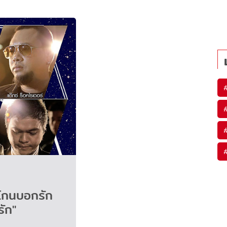
โกนบอกรัก
รัก"