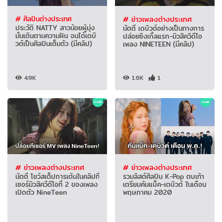
# ศิลปินต่างประเทศ
# ข่าวเพลงต่างประเทศ
ประวัติ NATTY สาวน้อยผู้มุ่ง
นัตตี้ เดบิวต์อย่างเป็นทางการ
มั่นเดินตามความฝัน จนได้เดบิ
ปล่อยซิงเกิ้ลแรก-มิวสิควิดีโอ
วต์เป็นศิลปินเต็มตัว (มีคลิป)
เพลง NINETEEN (มีคลิป)
4.9K
1.6K
1
# ข่าวเพลงต่างประเทศ
# ข่าวเพลงต่างประเทศ
นัตตี้ โชว์สเต็ปการเต้นในคลิปที
รวมลิสต์ศิลปิน K-Pop ตบเท้า
เซอร์มิวสิควีดีโอที่ 2 ของเพลง
เตรียมคัมแบ็ค-เดบิวต์ ในเดือน
เปิดตัว NineTeen
พฤษภาคม 2020