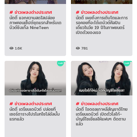
# ข่าวเพลงต่างประเทศ
# ข่าวเพลงต่างประเทศ
นัตตี้ แจกความสดใสปล่อย
นัตตี้ เผยถึงการเติบโตและการ
ภาพคอนเซ็ปต์ชุดแรกสำหรับเด
รอคอยที่จะได้เดบิวต์ศิลปิน
บิวต์ซิงเกิ้ล NineTeen
เดี่ยวในวัย 19 ปีในภาพยนตร์
เปิดตัวของเธอ
1.6K
781
# ข่าวเพลงต่างประเทศ
# ข่าวเพลงต่างประเทศ
นัตตี้ เตรียมเดบิวต์ ปล่อยที
นัตตี้ ไอดอลเกาหลีสัญชาติไทย
เซอร์ตารางโปรโมทโซโล่อัลบั้ม
เตรียมเดบิวต์ เปิดตัวโลโก้-
แรกแล้ว
บัญชีโซเชียลให้แฟนๆ ติดตาม
แล้ว