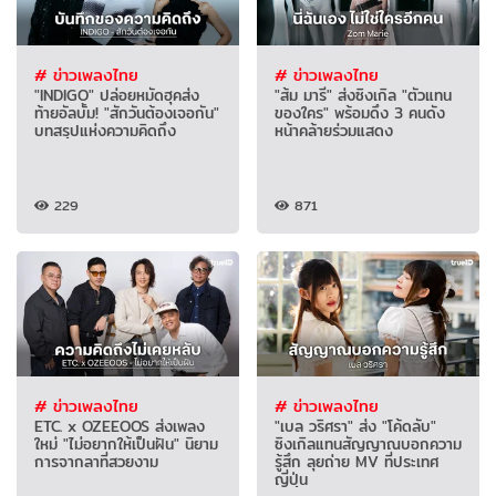
# ข่าวเพลงไทย
# ข่าวเพลงไทย
"INDIGO" ปล่อยหมัดฮุคส่ง
"ส้ม มารี" ส่งซิงเกิล "ตัวแทน
ท้ายอัลบั้ม! "สักวันต้องเจอกัน"
ของใคร" พร้อมดึง 3 คนดัง
บทสรุปแห่งความคิดถึง
หน้าคล้ายร่วมแสดง
229
871
# ข่าวเพลงไทย
# ข่าวเพลงไทย
ETC. x OZEEOOS ส่งเพลง
"เบล วริศรา" ส่ง "โค้ดลับ"
ใหม่ "ไม่อยากให้เป็นฝัน" นิยาม
ซิงเกิลแทนสัญญาณบอกความ
การจากลาที่สวยงาม
รู้สึก ลุยถ่าย MV ที่ประเทศ
ญี่ปุ่น