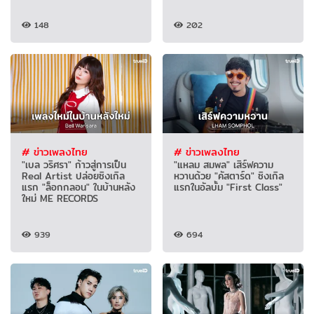
148
202
# ข่าวเพลงไทย
# ข่าวเพลงไทย
"เบล วริศรา" ก้าวสู่การเป็น
"แหลม สมพล" เสิร์ฟความ
Real Artist ปล่อยซิงเกิล
หวานด้วย "คัสตาร์ด" ซิงเกิล
แรก "ล็อกกลอน" ในบ้านหลัง
แรกในอัลบั้ม "First Class"
ใหม่ ME RECORDS
939
694