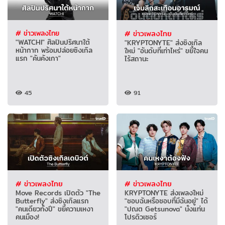
# ข่าวเพลงไทย
# ข่าวเพลงไทย
"WATCHI" ศิลปินปริศนาใต้
"KRYPTONYTE" ส่งซิงเกิล
หน้ากาก พร้อมปล่อยซิงเกิล
ใหม่ "อันดับที่เท่าไหร่" ขยี้ใจคน
แรก "คันคังเกา"
ไร้สถานะ
45
91
# ข่าวเพลงไทย
# ข่าวเพลงไทย
Move Records เปิดตัว "The
KRYPTONYTE ส่งเพลงใหม่
Butterfly" ส่งซิงเกิลแรก
"ชอบฉันหรือชอบที่มีฉันอยู่" ได้
"คนเดียวทั้งปี" ขยี้ความเหงา
"ปณต Getsunova" นั่งแท่น
คนเมือง!
โปรดิวเซอร์