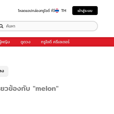
TH
เข้าสู่ระบบ
โหลดแอป
กล่องทรูไอดี ทีวี
ผู้หญิง
ดูดวง
ทรูไอดี ครีเอเตอร์
พลง
ี่ยวข้องกับ "melon"