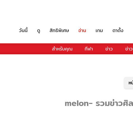
วันนี้
ดู
สิทธิพิเศษ
อ่าน
เกม
ตาตั้ง
สำหรับคุณ
กีฬา
ข่าว
ข่าว
หน
melon- รวมข่าวศิลป