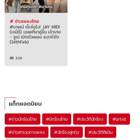
# ข่าวเพลงไทย
#นายเน่ เอ๊ะยังไง! JAY MIDI
(เจมีดี) เฉลยที่มาคู่จิ้น เจ้านาย
- จูเน่ เปิดตัวเพลง แปะหัวใจ
(14thFeb)
3.1K
แท็กยอดนิยม
#
ข่าวนักร้องไทย
#
นักร้องไทย
#
ประวัตินักร้อง
#
artist
#
ข่าวสารวงการเพลง
#
นักร้องลูกทุ่ง
#
ประวัติศิลปิน