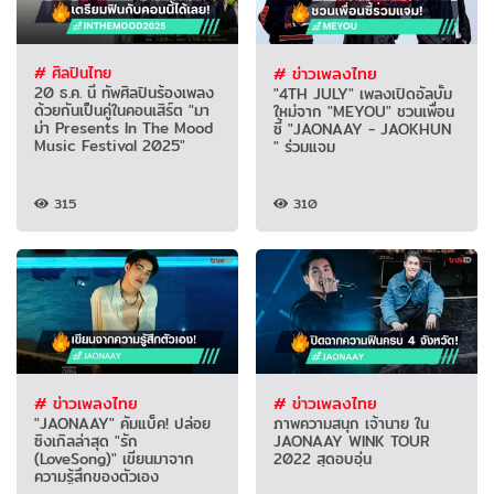
# ศิลปินไทย
# ข่าวเพลงไทย
20 ธ.ค. นี้ ทัพศิลปินร้องเพลง
"4TH JULY" เพลงเปิดอัลบั้ม
ด้วยกันเป็นคู่ในคอนเสิร์ต "มา
ใหม่จาก "MEYOU" ชวนเพื่อน
ม่า Presents In The Mood
ซี้ "JAONAAY - JAOKHUN
Music Festival 2025"
"​ ร่วมแจม
315
310
# ข่าวเพลงไทย
# ข่าวเพลงไทย
"JAONAAY" คัมแบ็ค! ปล่อย
ภาพความสนุก เจ้านาย ใน
ซิงเกิลล่าสุด "รัก
JAONAAY WINK TOUR
(LoveSong)" เขียนมาจาก
2022 สุดอบอุ่น
ความรู้สึกของตัวเอง