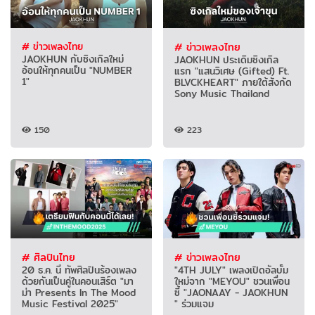
# ข่าวเพลงไทย
# ข่าวเพลงไทย
JAOKHUN กับซิงเกิลใหม่
JAOKHUN ประเดิมซิงเกิล
อ้อนให้ทุกคนเป็น "NUMBER
แรก "แสนวิเศษ (Gifted) Ft.
1"
BLVCKHEART" ภายใต้สังกัด
Sony Music Thailand
150
223
# ศิลปินไทย
# ข่าวเพลงไทย
20 ธ.ค. นี้ ทัพศิลปินร้องเพลง
"4TH JULY" เพลงเปิดอัลบั้ม
ด้วยกันเป็นคู่ในคอนเสิร์ต "มา
ใหม่จาก "MEYOU" ชวนเพื่อน
ม่า Presents In The Mood
ซี้ "JAONAAY - JAOKHUN
Music Festival 2025"
"​ ร่วมแจม