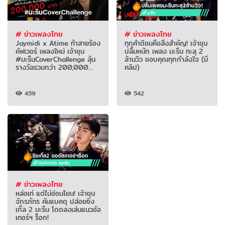
# ข่าวเพลงไทย
# ข่าวเพลงไทย
Jaymidi x Atime ท้าสายร้อง
ทุกคำติชมคือสิ่งสำคัญ! เจ้าขุน
คัฟเวอร์ เพลงใหม่ เจ้าขุน
ปลื้มหนัก เพลง มะรืน ทะลุ 2
#มะรืนCoverChallenge ลุ้น
ล้านวิว ขอบคุณทุกกำลังใจ (มี
รางวัลรวมกว่า 200,000
คลิป)
บาท!
459
542
# ข่าวเพลงไทย
หล่อเท่ แต่ไม่อ่อนโยน! เจ้าขุน
จักรภัทร คัมแบคดุ ปล่อยซิง
เกิ้ล 2 มะรืน โดดลงเล่นแนวอัล
เทอร์ฯ ร็อก!