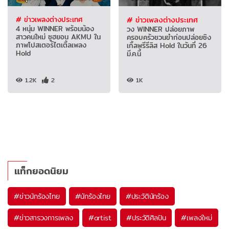
# ข่าวเพลงต่างประเทศ
# ข่าวเพลงต่างประเทศ
4 หนุ่ม WINNER พร้อมน้อง
วง WINNER ปล่อยภาพ
สาวคนใหม่ ซูฮยอน AKMU ใน
ครอบครัวชวนขำก่อนปล่อยซิง
ภาพโปสเตอร์ไตเติ้ลเพลง
เกิ้ลพรีรีลิส Hold ในวันที่ 26
Hold
มี.ค.นี้
1.2K
2
1K
แท็กยอดนิยม
#
ข่าวนักร้องไทย
#
นักร้องไทย
#
ประวัตินักร้อง
#
ข่าวสารวงการเพลง
#
artist
#
ประวัติศิลปิน
#
เพลงใหม่