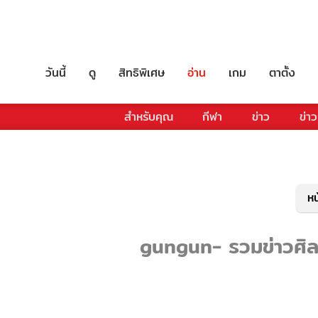
วันนี้
ดู
สิทธิพิเศษ
อ่าน
เกม
ตาตั้ง
สำหรับคุณ
กีฬา
ข่าว
ข่าว
หน
gungun- รวมข่าวศิลปิ