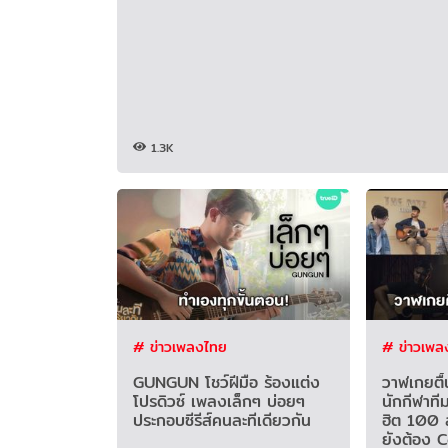
1.3K
# ข่าวเพลงไทย
# ข่าวเพล
GUNGUN โชว์ฝีมือ ร้องแต่ง
วาฬเกยตื
โปรดิวซ์ เพลงเล็กๆ บ่อยๆ
นักกีฬาที
ประกอบซีรีส์คนละทีเดียวกัน
ฮิต 100 ล้
ยังต้อง C