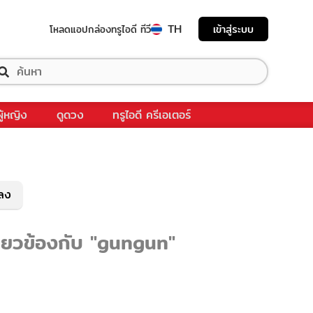
TH
เข้าสู่ระบบ
โหลดแอป
กล่องทรูไอดี ทีวี
ผู้หญิง
ดูดวง
ทรูไอดี ครีเอเตอร์
พลง
กี่ยวข้องกับ "gungun"