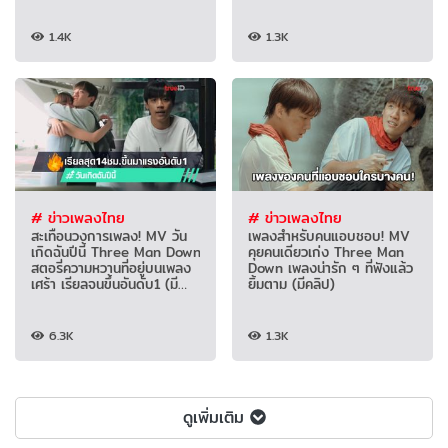
1.4K
1.3K
# ข่าวเพลงไทย
# ข่าวเพลงไทย
สะเทือนวงการเพลง! MV วัน
เพลงสำหรับคนแอบชอบ! MV
เกิดฉันปีนี้ Three Man Down
คุยคนเดียวเก่ง Three Man
สตอรี่ความหวานที่อยู่บนเพลง
Down เพลงน่ารัก ๆ ที่ฟังแล้ว
เศร้า เรียลจนขึ้นอันดับ1 (มี
ยิ้มตาม (มีคลิป)
คลิป)
6.3K
1.3K
ดูเพิ่มเติม