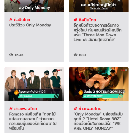
# ศิลปินไทย
# ศิลปินไทย
ประวัติวง Only Monday
อีกหนึ่งก้าวของการเดินทาง
ครั้งใหม่ กับคอนเสิร์ตใหญ่อีก
ครั้ง "Three Man Down
Live at สนามศุภชลาศัย"
16.4K
889
# ข่าวเพลงไทย
# ข่าวเพลงไทย
Famoso ส่งซิงเกิล "ดอกไม้
"Only Monday" ปล่อยอัลบั้ม
แห่งความงดงาม" ถ่ายทอด
ชุดที่ 2 "Hotel Room 302"
ความอบอุ่นของรักที่เติบโตไป
ก่อนจัดเต็มในคอนเสิร์ต "WE
พร้อมกัน
ARE ONLY MONDAY"