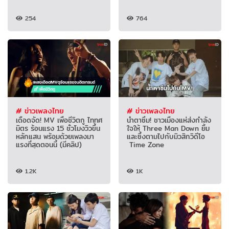
254
764
# ข่าวเพลงไทย
# ข่าวเพลงไทย
เดือดจัด! MV เพื่อชีวิตกู ไททศ
น้ำตาซึม! ชาวเมืองแห่ส่งกำลัง
มิตร ร้อนแรง 15 ชั่วโมงวิวขึ้น
ใจให้ Three Man Down ยิ้ม
หลักแสน พร้อมด้วยเพลงมา
และซึ้งตามไปกับมิวสิกวิดีโอ
แรงที่สุดตอนนี้ (มีคลิป)
Time Zone
1.2K
1K