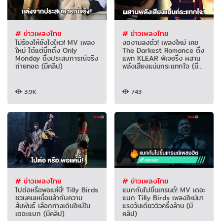
# ข่าวเพลงไทย
# ข่าวเพลงไทย
ไม่ร้องไห้ยังไงไหว! MV เพลง
งดงามลงตัว! เพลงใหม่ เคย
ใหม่ ได้แต่นึกถึง Only
The Darkest Romance ดึง
Monday ดึงประสบการณ์จริง
แพท KLEAR ฟีเจอริ่ง ผสาน
ถ่ายทอด (มีคลิป)
พลังเสียงแน่นกระแทกใจ (มี
คลิป)
3.9K
743
# ข่าวเพลงไทย
# ข่าวเพลงไทย
ไปต่อหรือพอแค่นี้! Tilly Birds
แบกกันไปขึ้นเทรนด์! MV เดอะ
ชวนคนเหนื่อยล้ากับความ
แบก Tilly Birds เพลงใหม่มา
สัมพันธ์ เลือกทางเดินใหม่ใน
แรงวันเดียววิวครึ่งล้าน (มี
เดอะแบก (มีคลิป)
คลิป)