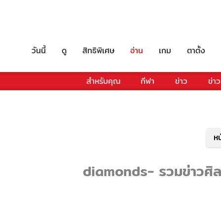
วันนี้
ดู
สิทธิพิเศษ
อ่าน
เกม
ตาตั้ง
สำหรับคุณ
กีฬา
ข่าว
ข่าว
หน
diamonds- รวมข่าวศิลปิ