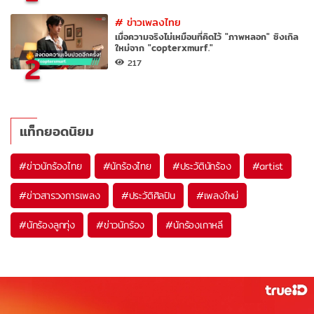
#
ข่าวเพลงไทย
เมื่อความจริงไม่เหมือนที่คิดไว้ "ภาพหลอก" ซิงเกิล
ใหม่จาก "copterxmurf."
2
217
แท็กยอดนิยม
#
ข่าวนักร้องไทย
#
นักร้องไทย
#
ประวัตินักร้อง
#
artist
#
ข่าวสารวงการเพลง
#
ประวัติศิลปิน
#
เพลงใหม่
#
นักร้องลูกทุ่ง
#
ข่าวนักร้อง
#
นักร้องเกาหลี