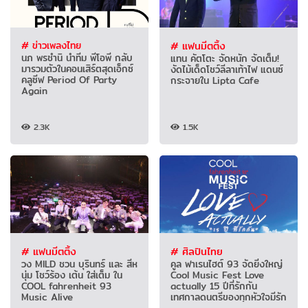
# ข่าวเพลงไทย
# แฟนมีตติ้ง
นภ พรชำนิ นำทีม พีโอพี กลับ
แทน คัตโตะ จัดหนัก จัดเต็ม!
มารวมตัวในคอนเสิร์ตสุดเอ็กซ์
งัดไม้เด็ดโชว์ลีลาเท้าไฟ แดนซ์
คลูซีฟ Period Of Party
กระจายใน Lipta Cafe
Again
2.3K
1.5K
# แฟนมีตติ้ง
# ศิลปินไทย
วง MILD ชวน บุรินทร์ และ สีห
คูล ฟาเรนไฮต์ 93 จัดยิ่งใหญ่
นุ่ม โชว์ร้อง เต้น ใส่เต็ม ใน
Cool Music Fest Love
COOL fahrenheit 93
actually 15 ปีที่รักกัน
Music Alive
เทศกาลดนตรีของทุกหัวใจมีรัก