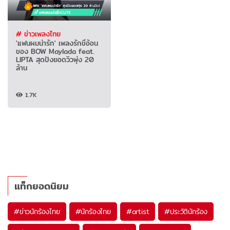
# ข่าวเพลงไทย
'แฟนผมน่ารัก' เพลงรักขี้อ้อน
ของ BOW Maylada feat.
LIPTA สุดปังยอดวิวพุ่ง 20
ล้าน
1.7K
แท็กยอดนิยม
#
ข่าวนักร้องไทย
#
นักร้องไทย
#
artist
#
ประวัตินักร้อง