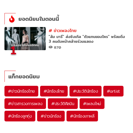
ยอดนิยมในตอนนี้
#
ข่าวเพลงไทย
"ส้ม มารี" ส่งซิงเกิล "ตัวแทนของใคร" พร้อมดึง
3 คนดังหน้าคล้ายร่วมแสดง
1
870
แท็กยอดนิยม
#
ข่าวนักร้องไทย
#
นักร้องไทย
#
ประวัตินักร้อง
#
artist
#
ข่าวสารวงการเพลง
#
ประวัติศิลปิน
#
เพลงใหม่
#
นักร้องลูกทุ่ง
#
ข่าวนักร้อง
#
นักร้องเกาหลี