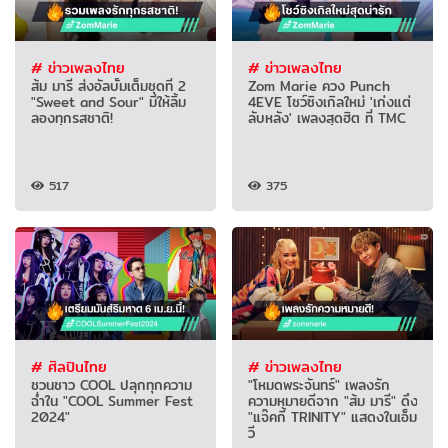
# ข่าวเพลงไทย
# ข่าวเพลงไทย
ส้ม มารี ส่งอัลบั้มเต็มชุดที่ 2
Zom Marie ควง Punch
"Sweet and Sour" มีให้ลิ้ม
4EVE โชว์ซิงเกิลใหม่ 'เก่งแต่
ลองทุกรสชาติ!
ลับหลัง' เพลงสุดฮิต ที่ TMC
517
375
# ศิลปินไทย
# ข่าวเพลงไทย
ชวนชาว COOL ปลุกทุกความ
"โหมดพระจันทร์" เพลงรัก
ฉ่ำใน "COOL Summer Fest
ความหมายดีจาก "ส้ม มารี" ดึง
2024"
"แจ๊คกี้ TRINITY" แสดงในเอ็ม
วี