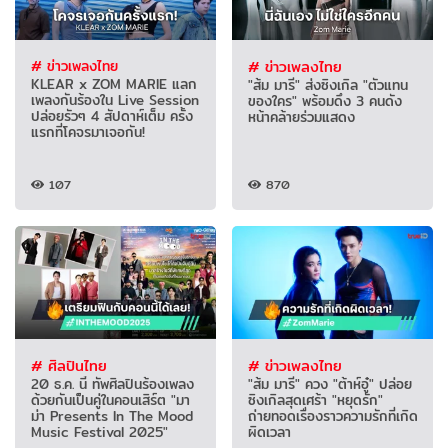
# ข่าวเพลงไทย
# ข่าวเพลงไทย
KLEAR x ZOM MARIE แลก
"ส้ม มารี" ส่งซิงเกิล "ตัวแทน
เพลงกันร้องใน Live Session
ของใคร" พร้อมดึง 3 คนดัง
ปล่อยรัวๆ 4 สัปดาห์เต็ม ครั้ง
หน้าคล้ายร่วมแสดง
แรกที่โคจรมาเจอกัน!
107
870
# ศิลปินไทย
# ข่าวเพลงไทย
20 ธ.ค. นี้ ทัพศิลปินร้องเพลง
"ส้ม มารี" ควง "ต้าห์อู๋" ปล่อย
ด้วยกันเป็นคู่ในคอนเสิร์ต "มา
ซิงเกิลสุดเศร้า "หยุดรัก"
ม่า Presents In The Mood
ถ่ายทอดเรื่องราวความรักที่เกิด
Music Festival 2025"
ผิดเวลา