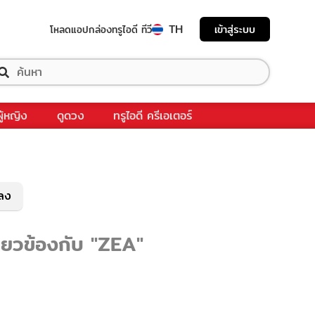
TH
เข้าสู่ระบบ
โหลดแอป
กล่องทรูไอดี ทีวี
ผู้หญิง
ดูดวง
ทรูไอดี ครีเอเตอร์
พลง
ี่ยวข้องกับ "ZEA"