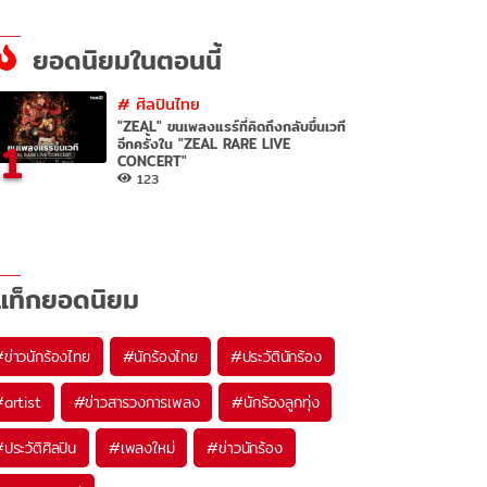
ยอดนิยมในตอนนี้
#
ศิลปินไทย
"ZEAL" ขนเพลงแรร์ที่คิดถึงกลับขึ้นเวที
1
อีกครั้งใน "ZEAL RARE LIVE
CONCERT"
123
แท็กยอดนิยม
#
ข่าวนักร้องไทย
#
นักร้องไทย
#
ประวัตินักร้อง
#
artist
#
ข่าวสารวงการเพลง
#
นักร้องลูกทุ่ง
#
ประวัติศิลปิน
#
เพลงใหม่
#
ข่าวนักร้อง