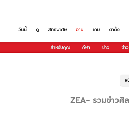
วันนี้
ดู
สิทธิพิเศษ
อ่าน
เกม
ตาตั้ง
สำหรับคุณ
กีฬา
ข่าว
ข่าว
หน
ZEA- รวมข่าวศิลป