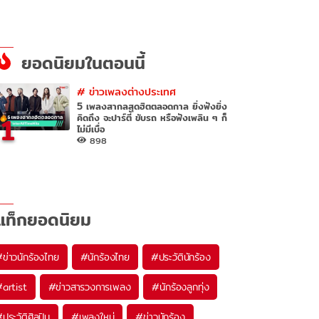
ยอดนิยมในตอนนี้
#
ข่าวเพลงต่างประเทศ
5 เพลงสากลสุดฮิตตลอดกาล ยิ่งฟังยิ่ง
1
คิดถึง จะปาร์ตี้ ขับรถ หรือฟังเพลิน ๆ ก็
ไม่มีเบื่อ
898
แท็กยอดนิยม
#
ข่าวนักร้องไทย
#
นักร้องไทย
#
ประวัตินักร้อง
#
artist
#
ข่าวสารวงการเพลง
#
นักร้องลูกทุ่ง
#
ประวัติศิลปิน
#
เพลงใหม่
#
ข่าวนักร้อง