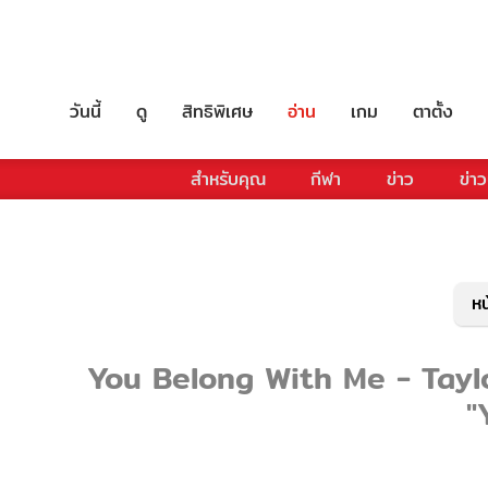
วันนี้
ดู
สิทธิพิเศษ
อ่าน
เกม
ตาตั้ง
สำหรับคุณ
กีฬา
ข่าว
ข่าว
หน
You Belong With Me - Taylor S
"