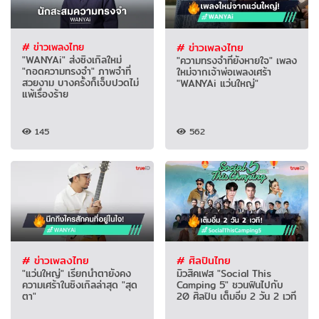
# ข่าวเพลงไทย
# ข่าวเพลงไทย
"WANYAi" ส่งซิงเกิลใหม่
"ความทรงจำที่ยังหายใจ" เพลง
"กอดความทรงจำ" ภาพจำที่
ใหม่จากเจ้าพ่อเพลงเศร้า
สวยงาม บางครั้งก็เจ็บปวดไม่
"WANYAi แว่นใหญ่"
แพ้เรื่องร้าย
145
562
# ข่าวเพลงไทย
# ศิลปินไทย
"แว่นใหญ่" เรียกน้ำตายังคง
มิวสิคเฟส "Social This
ความเศร้าในซิงเกิลล่าสุด "สุด
Camping 5" ชวนฟินไปกับ
ตา"
20 ศิลปิน เต็มอิ่ม 2 วัน 2 เวที