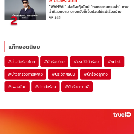
#
ข่าวเพลงไทย
"WANYAi" ส่งซิงเกิลใหม่ "กอดความทรงจำ" ภาพ
จำที่สวยงาม บางครั้งก็เจ็บปวดไม่แพ้เรื่องร้าย
2
145
แท็กยอดนิยม
#
ข่าวนักร้องไทย
#
นักร้องไทย
#
ประวัตินักร้อง
#
artist
#
ข่าวสารวงการเพลง
#
ประวัติศิลปิน
#
นักร้องลูกทุ่ง
#
เพลงใหม่
#
ข่าวนักร้อง
#
นักร้องเกาหลี