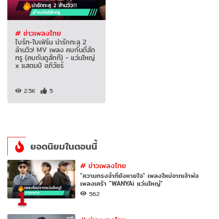
# ข่าวเพลงไทย
ไบร์ท-ใบเฟิร์น น่ารักทะลุ 2
ล้านวิว! MV เพลง คบกันดีสัก
ทรู (คบกันดูสักที) - แว่นใหญ่
x แสตมป์ อภิวัชร์
2.5K
5
ยอดนิยมในตอนนี้
#
ข่าวเพลงไทย
"ความทรงจำที่ยังหายใจ" เพลงใหม่จากเจ้าพ่อ
เพลงเศร้า "WANYAi แว่นใหญ่"
1
562