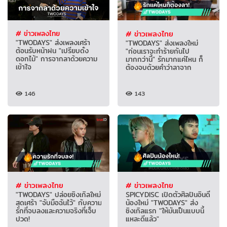
# ข่าวเพลงไทย
# ข่าวเพลงไทย
"TWODAYS" ส่งเพลงเศร้า
"TWODAYS" ส่งเพลงใหม่
ต้อนรับหน้าฝน "เปรียบดั่ง
"ก่อนเราจะทำร้ายกันไป
ดอกไม้" การจากลาด้วยความ
มากกว่านี้" รักมากแค่ไหน ก็
เข้าใจ
ต้องจบด้วยคำว่าลาจาก
146
143
# ข่าวเพลงไทย
# ข่าวเพลงไทย
"TWODAYS" ปล่อยซิงเกิลใหม่
SPICYDISC เปิดตัวศิลปินอินดี้
สุดเศร้า "จับมือฉันไว้" กับความ
น้องใหม่ "TWODAYS" ส่ง
รักที่จบลงและความจริงที่เจ็บ
ซิงเกิลแรก "ให้มันเป็นแบบนี้
ปวด!
แหละดีแล้ว"