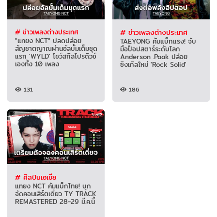
# ข่าวเพลงต่างประเทศ
# ข่าวเพลงต่างประเทศ
"แทยง NCT" ปลดปล่อย
TAEYONG คัมแบ็กแรง! จับ
สัญชาตญาณผ่านอัลบั้มเต็มชุด
มือป็อปสตาร์ระดับโลก
แรก 'WYLD' โชว์สกิลโปรดิวซ์
Anderson .Paak ปล่อย
เองทั้ง 10 เพลง
ซิงเกิลใหม่ 'Rock Solid'
131
186
# ศิลปินเอเชีย
แทยง NCT คัมแบ็กไทย! บุก
จัดคอนเสิร์ตเดี่ยว TY TRACK
REMASTERED 28-29 มี.ค.นี้