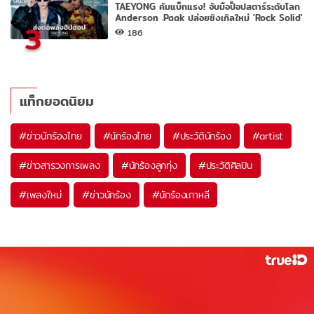
TAEYONG คัมแบ็กแรง! จับมือป็อปสตาร์ระดับโลก
Anderson .Paak ปล่อยซิงเกิลใหม่ 'Rock Solid'
3
186
แท็กยอดนิยม
#
ข่าวนักร้องไทย
#
นักร้องไทย
#
ประวัตินักร้อง
#
artist
#
ข่าวสารวงการเพลง
#
นักร้องลูกทุ่ง
#
ประวัติศิลปิน
#
เพลงใหม่
#
ข่าวนักร้อง
#
นักร้องเกาหลี