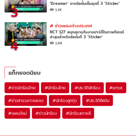
‘Dreamer’ จากอัลบั้มเต็มชุดที่ 3 'Sticker'
3
1.1K
#
ข่าวเพลงต่างประเทศ
NCT 127 สนุกสนานในงานปาร์ตี้ในภาพทีเซอร์
ล่าสุดสำหรับอัลบั้มที่ 3 'Sticker'
4
1.6K
แท็กยอดนิยม
#
ข่าวนักร้องไทย
#
นักร้องไทย
#
ประวัตินักร้อง
#
artist
#
ข่าวสารวงการเพลง
#
นักร้องลูกทุ่ง
#
ประวัติศิลปิน
#
เพลงใหม่
#
ข่าวนักร้อง
#
นักร้องเกาหลี