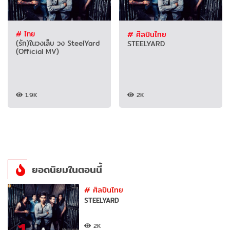
# ไทย
# ศิลปินไทย
(รัก)ในวงเล็บ วง SteelYard
STEELYARD
(Official MV)
1.9K
2K
ยอดนิยมในตอนนี้
#
ศิลปินไทย
STEELYARD
2K