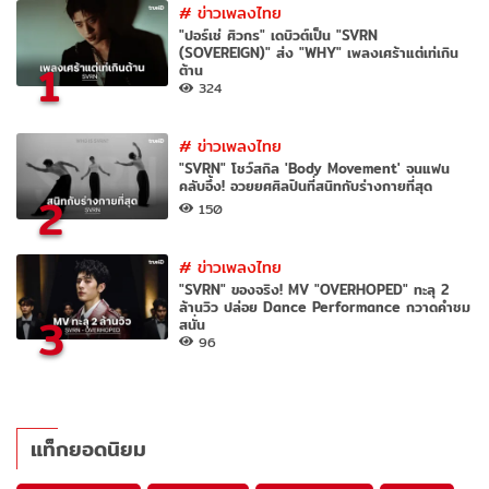
#
ข่าวเพลงไทย
"ปอร์เช่ ศิวกร" เดบิวต์เป็น "SVRN
(SOVEREIGN)" ส่ง "WHY" เพลงเศร้าแต่เท่เกิน
1
ต้าน
324
#
ข่าวเพลงไทย
"SVRN" โชว์สกิล 'Body Movement' จนแฟน
คลับอึ้ง! อวยยศศิลปินที่สนิทกับร่างกายที่สุด
2
150
#
ข่าวเพลงไทย
"SVRN" ของจริง! MV "OVERHOPED" ทะลุ 2
ล้านวิว ปล่อย Dance Performance กวาดคำชม
3
สนั่น
96
แท็กยอดนิยม