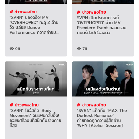
# ข่าวเพลงไทย
# ข่าวเพลงไทย
"SVRN" ของจริง! MV
SVRN เปิดประสบการณ์
"OVERHOPED" ทะลุ 2 ล้าน
'OVERHOPED' ผ่าน MV
วิว ปล่อย Dance
Premiere Event หลอมรวม
Performance กวาดคำชม
ดนตรีศิลปะไว้ลงตัว
สนั่น
96
76
# ข่าวเพลงไทย
# ข่าวเพลงไทย
"SVRN" โชว์สกิล 'Body
"SVRN" แท็กทีม "MAX The
Movement' จนแฟนคลับอึ้ง!
Darkest Romance"
อวยยศศิลปินที่สนิทกับร่างกาย
ถ่ายทอดทุกความรู้สึกผ่าน
ที่สุด
'WHY [Atelier Session]'