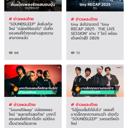
# ข่าวเพลงไทย
# ข่าวเพลงไทย
"SOUNDSLEEP" ส่งซิงเกิล
tiny ส่งโปรเจกต์ "tiny
ใหม่ "ปล่อยให้เธอไป" บันทึก
RECAP 2025 : THE LIVE
ของคนที่ทำทุกอย่างสุดความ
SESSION" ผ่าน 7 โชว์ พร้อม
สามารถแล้ว
เดินหน้าสู่ปี 2026
98
72
# ข่าวเพลงไทย
# ข่าวเพลงไทย
"SoundSleep" ปล่อยเพลง
"ไม่รู้เธอลืมได้ยังไง" เพลงที่
ใหม่ "ลมหายใจสุดท้าย" บทกวี
บาดลึกทุกความทรงจำ เปิดตัว
ของคนที่ศรัทธาในรัก แม้ต้อง
"SOUNDSLEEP" วงดนตรีหน้า
เจ็บปวดเดียวดาย
ใหม่