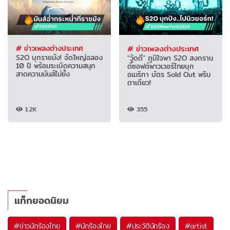
# ข่าวเพลงต่างประเทศ
# ข่าวเพลงต่างประเทศ
S2O บุกราชมัง! จัดใหญ่ฉลอง
"วู้ดดี้" ภูมิใจพา S2O สงกราน
10 ปี พร้อมระเบิดความสนุก
ต์ซอฟต์พาวเวอร์ไทยบุก
สาดความมันส์ไม่ยั้ง
อเมริกา บัตร Sold Out พริบ
ตาเดียว!
1.2K
355
แท็กยอดนิยม
#
ข่าวนักร้องไทย
#
นักร้องไทย
#
ประวัตินักร้อง
#
artist