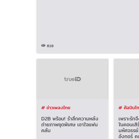
818
# ข่าวเพลงไทย
# ศิลปินไ
D2B พร้อม! รำลึกความหลัง
เพราะรักจ
ถ่ายภาพชุดพิเศษ เอาใจแฟน
ในคอนเสิร
คลับ
มหัศจรรย์.
อังกอร์ ค