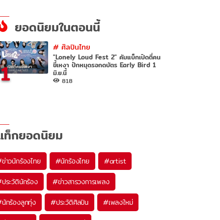
ยอดนิยมในตอนนี้
#
ศิลปินไทย
"Lonely Loud Fest 2" คัมแบ็กเปิดตี้คน
1
ขี้เหงา ปักหมุดรอกดบัตร Early Bird 1
มิ.ย.นี้
818
แท็กยอดนิยม
#
ข่าวนักร้องไทย
#
นักร้องไทย
#
artist
#
ประวัตินักร้อง
#
ข่าวสารวงการเพลง
#
นักร้องลูกทุ่ง
#
ประวัติศิลปิน
#
เพลงใหม่