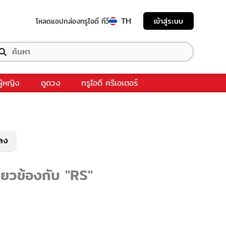
TH
เข้าสู่ระบบ
โหลดแอป
กล่องทรูไอดี ทีวี
ผู้หญิง
ดูดวง
ทรูไอดี ครีเอเตอร์
พลง
ี่ยวข้องกับ "RS"