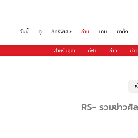
วันนี้
ดู
สิทธิพิเศษ
อ่าน
เกม
ตาตั้ง
สำหรับคุณ
กีฬา
ข่าว
ข่าว
หน
RS- รวมข่าวศิลป