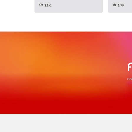
1.1K
1.7K