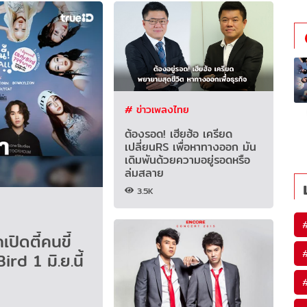
# ข่าวเพลงไทย
ต้องรอด! เฮียฮ้อ เครียด
เปลี่ยนRS เพื่อหาทางออก มัน
เดิมพันด้วยความอยู่รอดหรือ
ล่มสลาย
3.5K
ิดตี้คนขี้
d 1 มิ.ย.นี้