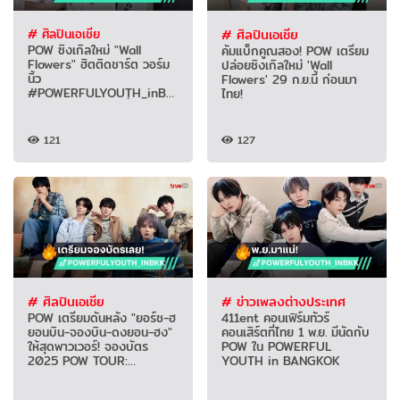
# ศิลปินเอเชีย
# ศิลปินเอเชีย
POW ซิงเกิลใหม่ "Wall
คัมแบ็กคูณสอง! POW เตรียม
Flowers" ฮิตติดชาร์ต วอร์ม
ปล่อยซิงเกิลใหม่ 'Wall
นิ้ว
Flowers' 29 ก.ย.นี้ ก่อนมา
#POWERFULYOUTH_inBK
ไทย!
K จองบัตร 12 ต.ค.นี้
121
127
# ศิลปินเอเชีย
# ข่าวเพลงต่างประเทศ
POW เตรียมดันหลัง "ยอร์ช-ฮ
411ent คอนเฟิร์มทัวร์
ยอนบิน-จองบิน-ดงยอน-ฮง"
คอนเสิร์ตที่ไทย 1 พ.ย. มีนัดกับ
ให้สุดพาวเวอร์! จองบัตร
POW ใน POWERFUL
2025 POW TOUR:
YOUTH in BANGKOK
POWERFUL YOUTH in
BANGKOK 12 ต.ค.นี้