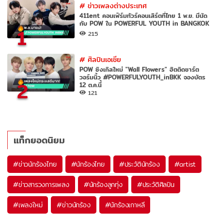
#
ข่าวเพลงต่างประเทศ
411ent คอนเฟิร์มทัวร์คอนเสิร์ตที่ไทย 1 พ.ย. มีนัด
กับ POW ใน POWERFUL YOUTH in BANGKOK
1
215
#
ศิลปินเอเชีย
POW ซิงเกิลใหม่ "Wall Flowers" ฮิตติดชาร์ต
วอร์มนิ้ว #POWERFULYOUTH_inBKK จองบัตร
2
12 ต.ค.นี้
121
แท็กยอดนิยม
#
ข่าวนักร้องไทย
#
นักร้องไทย
#
ประวัตินักร้อง
#
artist
#
ข่าวสารวงการเพลง
#
นักร้องลูกทุ่ง
#
ประวัติศิลปิน
#
เพลงใหม่
#
ข่าวนักร้อง
#
นักร้องเกาหลี