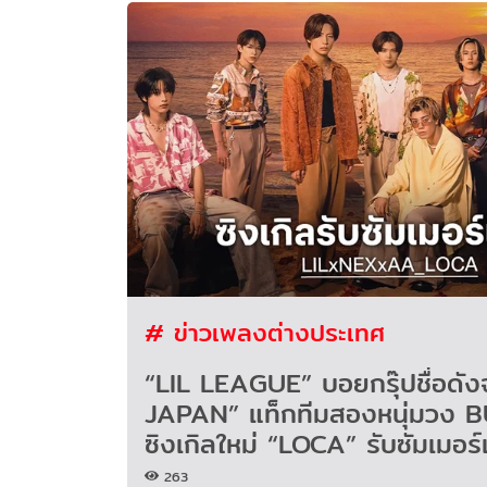
# ข่าวเพลงต่างประเทศ
“LIL LEAGUE” บอยกรุ๊ปชื่อดั
JAPAN” แท็กทีมสองหนุ่มวง B
ซิงเกิลใหม่ “LOCA” รับซัมเมอร์
263