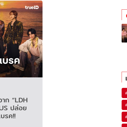
งจาก “LDH
US ปล่อย
เบรค!!