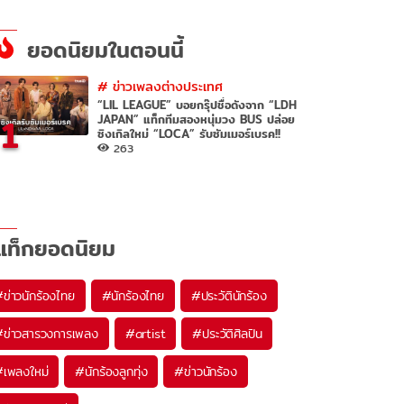
ยอดนิยมในตอนนี้
#
ข่าวเพลงต่างประเทศ
“LIL LEAGUE” บอยกรุ๊ปชื่อดังจาก “LDH
1
JAPAN” แท็กทีมสองหนุ่มวง BUS ปล่อย
ซิงเกิลใหม่ “LOCA” รับซัมเมอร์เบรค!!
263
แท็กยอดนิยม
#
ข่าวนักร้องไทย
#
นักร้องไทย
#
ประวัตินักร้อง
#
ข่าวสารวงการเพลง
#
artist
#
ประวัติศิลปิน
#
เพลงใหม่
#
นักร้องลูกทุ่ง
#
ข่าวนักร้อง