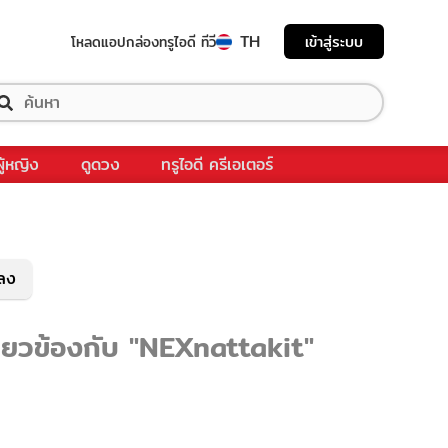
TH
เข้าสู่ระบบ
โหลดแอป
กล่องทรูไอดี ทีวี
ผู้หญิง
ดูดวง
ทรูไอดี ครีเอเตอร์
พลง
กี่ยวข้องกับ "NEXnattakit"