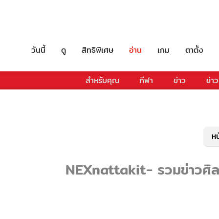
วันนี้
ดู
สิทธิพิเศษ
อ่าน
เกม
ตาตั้ง
สำหรับคุณ
กีฬา
ข่าว
ข่าว
หน
NEXnattakit- รวมข่าวศิลปิ