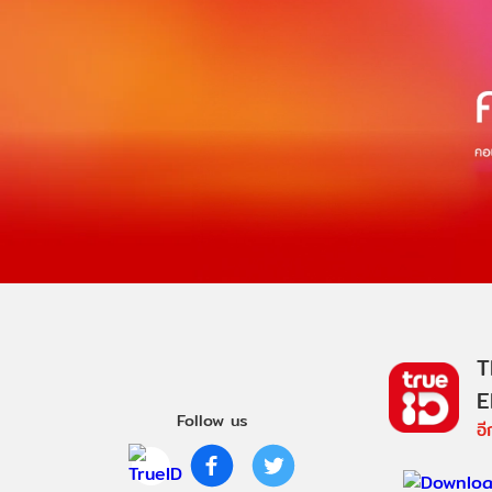
T
E
Follow us
อ