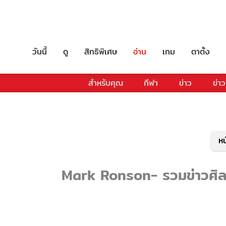
วันนี้
ดู
สิทธิพิเศษ
อ่าน
เกม
ตาตั้ง
สำหรับคุณ
กีฬา
ข่าว
ข่าว
หน
Mark Ronson- รวมข่าวศิลปิ