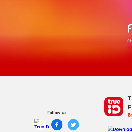
T
E
Follow us
อ