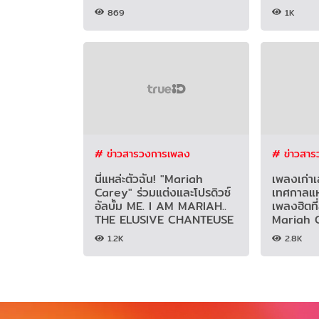
869
1K
# ข่าวสารวงการเพลง
# ข่าวสา
นี่แหล่ะตัวฉัน! "Mariah
เพลงเก่าเล
Carey" ร่วมแต่งและโปรดิวซ์
เทศกาลแห
อัลบั้ม ME. I AM MARIAH..
เพลงฮิตที่
THE ELUSIVE CHANTEUSE
Mariah 
1.2K
2.8K