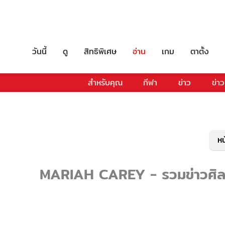
วันนี้
ดู
สิทธิพิเศษ
อ่าน
เกม
ตาตั้ง
สำหรับคุณ
กีฬา
ข่าว
ข่าว
หน
MARIAH CAREY - รวมข่าวศิลปิน