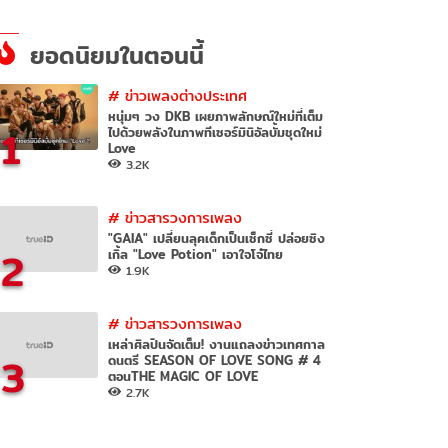
ยอดนิยมในตอนนี้
#
ข่าวเพลงต่างประเทศ
หนุ่มๆ วง DKB เผยภาพลักษณ์ใหม่ที่เต็ม
1
ไปด้วยพลังในภาพทีเซอร์มินิอัลบั้มชุดใหม่
Love
3.2K
#
ข่าวสารวงการเพลง
"GAIA" เปลี่ยนลุคเด็กเป็นเซ็กซี่ ปล่อยซิง
2
เกิ้ล "Love Potion" เอาใจโจ๋ไทย
1.9K
#
ข่าวสารวงการเพลง
เหล่าศิลปินจัดเต็ม! งานแถลงข่าวเทศกาล
3
ดนตรี SEASON OF LOVE SONG # 4
ตอนTHE MAGIC OF LOVE
2.7K