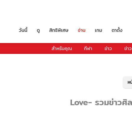
วันนี้
ดู
สิทธิพิเศษ
อ่าน
เกม
ตาตั้ง
สำหรับคุณ
กีฬา
ข่าว
ข่าว
หน
Love- รวมข่าวศิลป