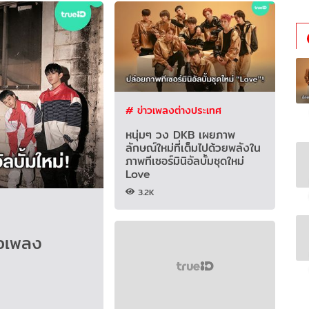
# ข่าวเพลงต่างประเทศ
หนุ่มๆ วง DKB เผยภาพ
ลักษณ์ใหม่ที่เต็มไปด้วยพลังใน
ภาพทีเซอร์มินิอัลบั้มชุดใหม่
Love
3.2K
่อเพลง