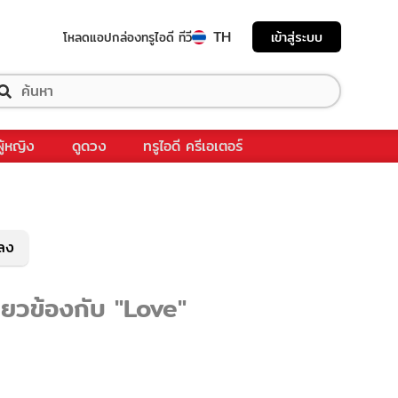
TH
เข้าสู่ระบบ
โหลดแอป
กล่องทรูไอดี ทีวี
ผู้หญิง
ดูดวง
ทรูไอดี ครีเอเตอร์
พลง
ี่ยวข้องกับ "Love"