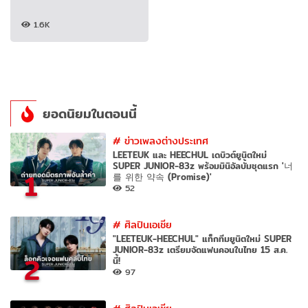
1.6K
ยอดนิยมในตอนนี้
#
ข่าวเพลงต่างประเทศ
LEETEUK และ HEECHUL เดบิวต์ยูนิตใหม่
SUPER JUNIOR-83z พร้อมมินิอัลบั้มชุดแรก '너
1
를 위한 약속 (Promise)'
52
#
ศิลปินเอเชีย
"LEETEUK-HEECHUL" แท็กทีมยูนิตใหม่ SUPER
JUNIOR-83z เตรียมจัดแฟนคอนในไทย 15 ส.ค.
2
นี้!
97