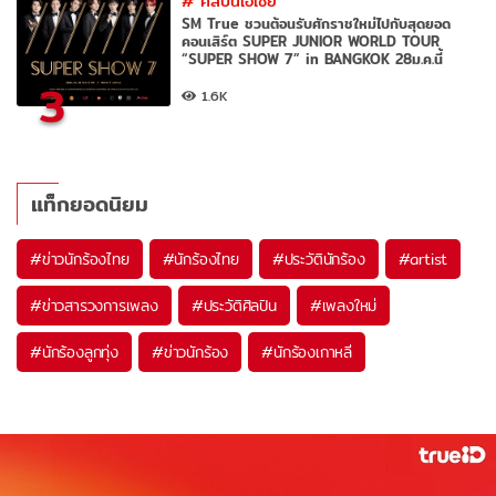
#
ศิลปินเอเชีย
SM True ชวนต้อนรับศักราชใหม่ไปกับสุดยอด
คอนเสิร์ต SUPER JUNIOR WORLD TOUR
“SUPER SHOW 7” in BANGKOK 28ม.ค.นี้
3
1.6K
แท็กยอดนิยม
#
ข่าวนักร้องไทย
#
นักร้องไทย
#
ประวัตินักร้อง
#
artist
#
ข่าวสารวงการเพลง
#
ประวัติศิลปิน
#
เพลงใหม่
#
นักร้องลูกทุ่ง
#
ข่าวนักร้อง
#
นักร้องเกาหลี