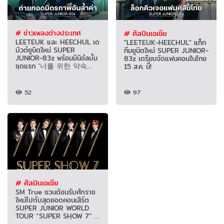
# ข่าวเพลงต่างประเทศ
# ศิลปินเอเชีย
LEETEUK และ HEECHUL เด
"LEETEUK-HEECHUL" แท็ก
บิวต์ยูนิตใหม่ SUPER
ทีมยูนิตใหม่ SUPER JUNIOR-
JUNIOR-83z พร้อมมินิอัลบั้ม
83z เตรียมจัดแฟนคอนในไทย
ชุดแรก '너를 위한 약속
15 ส.ค. นี้!
(Promise)'
52
97
# ศิลปินเอเชีย
SM True ชวนต้อนรับศักราช
ใหม่ไปกับสุดยอดคอนเสิร์ต
SUPER JUNIOR WORLD
TOUR “SUPER SHOW 7” in
BANGKOK 28ม.ค.นี้