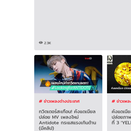
2.3K
# ข่าวเพลงต่างประเทศ
# ข่าวเพล
ทวิตเตอร์สะเทือน! คังแดเนียล
คังแดเนียล
ปล่อย MV เพลงใหม่
ปล่อยภาพป
Antidote กระแสแรงเกินต้าน
ที่ 3 ‘YE
(มีคลิป)