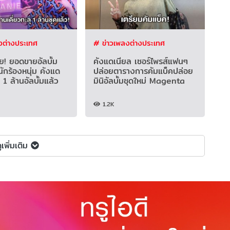
งต่างประเทศ
# ข่าวเพลงต่างประเทศ
ย! ยอดขายอัลบั้ม
คังแดเนียล เซอร์ไพรส์แฟนๆ
นักร้องหนุ่ม คังแด
ปล่อยตารางการคัมแบ็คปล่อย
 1 ล้านอัลบั้มแล้ว
มินิอัลบั้มชุดใหม่ Magenta
1.2K
ูเพิ่มเติม