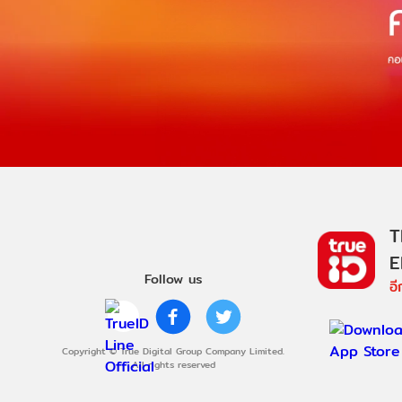
T
E
Follow us
อ
Copyright © True Digital Group Company Limited.
All rights reserved