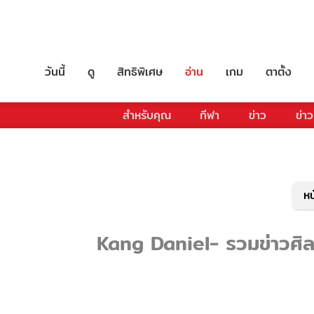
วันนี้
ดู
สิทธิพิเศษ
อ่าน
เกม
ตาตั้ง
สำหรับคุณ
กีฬา
ข่าว
ข่าว
หน
Kang Daniel- รวมข่าวศิลป