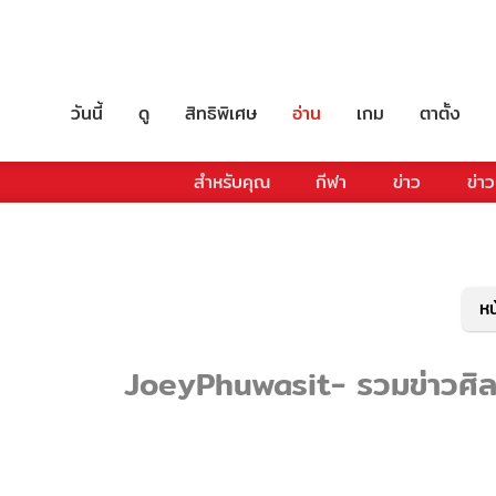
วันนี้
ดู
สิทธิพิเศษ
อ่าน
เกม
ตาตั้ง
สำหรับคุณ
กีฬา
ข่าว
ข่าว
หน
JoeyPhuwasit- รวมข่าวศิลปิ