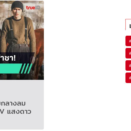
่ามกลางลม
 MV แสงดาว