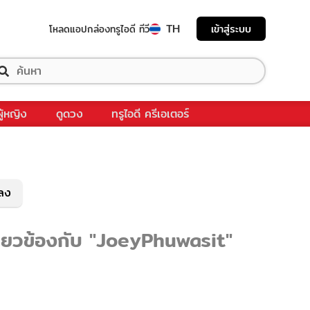
TH
เข้าสู่ระบบ
โหลดแอป
กล่องทรูไอดี ทีวี
ผู้หญิง
ดูดวง
ทรูไอดี ครีเอเตอร์
พลง
กี่ยวข้องกับ "JoeyPhuwasit"