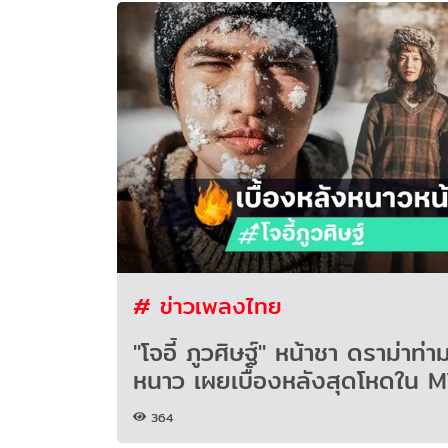
# ข่าวเพลงไทย
"โจอี้ ภูวศิษฐ์" หน้าชา ดราม่าท
หนาว เผยเบื้องหลังสุดโหดใน
364