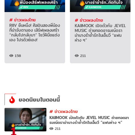
# ข่าวเพลงไทย
# ข่าวเพลงไทย
RIIV ยืนหนึ่ง! ศิลปินสองพี่น้อง
KAIIMOOK เปิดตัวกับ JEVEL
ที่น่าจับตามอง เสิร์ฟเพลงเศร้า
MUSIC ถ่ายทอดอารมณ์ดรา
“กลับไปกลับมา” โชว์ฝีมือแต่ง
ม่านางรำช้ำรักในเอ็มวี “แฟน
เอง โปรดิวซ์เอง!
ห่าง ๆ”
158
211
ยอดนิยมในตอนนี้
#
ข่าวเพลงไทย
KAIIMOOK เปิดตัวกับ JEVEL MUSIC ถ่ายทอดอา
รมณ์ดราม่านางรำช้ำรักในเอ็มวี “แฟนห่าง ๆ”
1
211