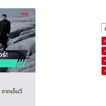
จากเอ็มวี