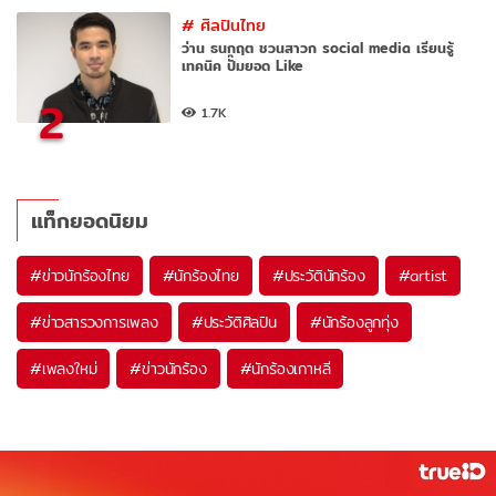
#
ศิลปินไทย
ว่าน ธนกฤต ชวนสาวก social media เรียนรู้
เทคนิค ปั๊มยอด Like
2
1.7K
แท็กยอดนิยม
#
ข่าวนักร้องไทย
#
นักร้องไทย
#
ประวัตินักร้อง
#
artist
#
ข่าวสารวงการเพลง
#
ประวัติศิลปิน
#
นักร้องลูกทุ่ง
#
เพลงใหม่
#
ข่าวนักร้อง
#
นักร้องเกาหลี