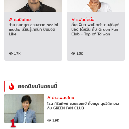
# ศิลปินไทย
# แฟนมีตติ้ง
ว่าน ธนกฤต ชวนสาวก social
ดีเจเฟี้ยต พาเปิดตำนานสู่ที่สุด!
media เรียนรู้เทคนิค ปั๊มยอด
ของ ไต้หวัน กับ Green Fan
Like
Club - Top of Taiwan
1.7K
1.5K
ยอดนิยมในตอนนี้
#
ข่าวเพลงไทย
โรส ศิรินทิพย์ ชวนแบกเป้ ทิ้งกรุง ลุยวิถีชาวเล
กับ GREEN FAN CLUB
1
1.9K