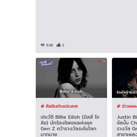
5.5K
2
# ศิลปินต่างประเทศ
# ข่าวเพล
ประวัติ Billie Eilish (บิลลี่ ไอ
Justin B
ลิช) นักร้องไอคอนแห่งยุค
อัลบั้ม C
Gen Z คว้ารางวัลระดับโลก
รางวัล 
มากมาย
สาขาเพล