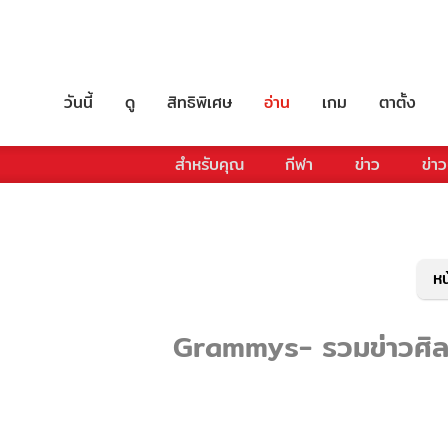
วันนี้
ดู
สิทธิพิเศษ
อ่าน
เกม
ตาตั้ง
สำหรับคุณ
กีฬา
ข่าว
ข่าว
หน
Grammys- รวมข่าวศิลปิ