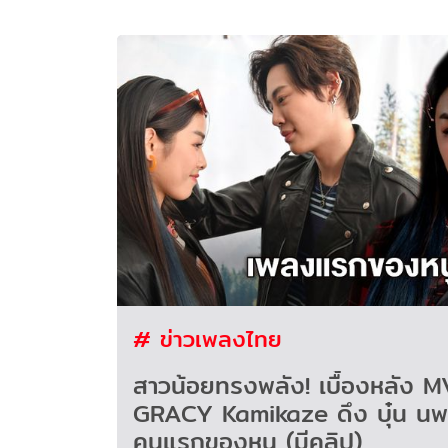
# ข่าวเพลงไทย
สาวน้อยทรงพลัง! เบื้องหลัง M
GRACY Kamikaze ดึง บุ๋น นพณัฐ พระเอก
คนแรกของหนู (มีคลิป)