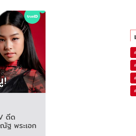
V ดีด