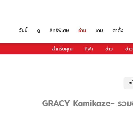
วันนี้
ดู
สิทธิพิเศษ
อ่าน
เกม
ตาตั้ง
สำหรับคุณ
กีฬา
ข่าว
ข่าว
หน
GRACY Kamikaze- รวมข่าว