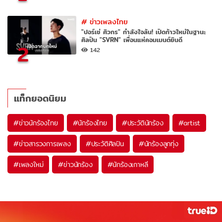
#
ข่าวเพลงไทย
"ปอร์เช่ ศิวกร" กำลังใจล้น! เปิดก้าวใหม่ในฐานะ
ศิลปิน "SVRN" เพื่อนแห่คอมเมนต์ยินดี
2
142
แท็กยอดนิยม
#
ข่าวนักร้องไทย
#
นักร้องไทย
#
ประวัตินักร้อง
#
artist
#
ข่าวสารวงการเพลง
#
ประวัติศิลปิน
#
นักร้องลูกทุ่ง
#
เพลงใหม่
#
ข่าวนักร้อง
#
นักร้องเกาหลี