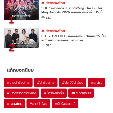
#
ข่าวเพลงไทย
"ETC." ผงาดคว้า 2 รางวัลใหญ่ The Guitar
Mag Awards 2026 ฉลองความสำเร็จ 15 ปี
1
131
#
ข่าวเพลงไทย
ETC. x OZEEOOS ส่งเพลงใหม่ "ไม่อยากให้เป็น
ฝัน" นิยามการจากลาที่สวยงาม
2
525
แท็กยอดนิยม
#
ข่าวนักร้องไทย
#
นักร้องไทย
#
ประวัตินักร้อง
#
artist
#
ข่าวสารวงการเพลง
#
นักร้องลูกทุ่ง
#
ประวัติศิลปิน
#
เพลงใหม่
#
ข่าวนักร้อง
#
นักร้องเกาหลี