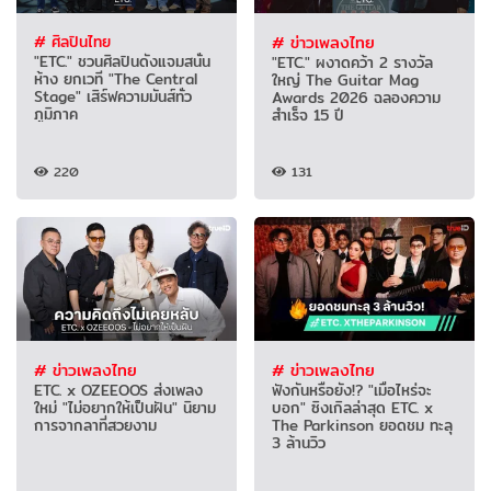
# ศิลปินไทย
# ข่าวเพลงไทย
"ETC." ชวนศิลปินดังแจมสนั่น
"ETC." ผงาดคว้า 2 รางวัล
ห้าง ยกเวที "The Central
ใหญ่ The Guitar Mag
Stage" เสิร์ฟความมันส์ทั่ว
Awards 2026 ฉลองความ
ภูมิภาค
สำเร็จ 15 ปี
220
131
# ข่าวเพลงไทย
# ข่าวเพลงไทย
ETC. x OZEEOOS ส่งเพลง
ฟังกันหรือยัง!? "เมื่อไหร่จะ
ใหม่ "ไม่อยากให้เป็นฝัน" นิยาม
บอก" ซิงเกิลล่าสุด ETC. x
การจากลาที่สวยงาม
The Parkinson ยอดชม ทะลุ
3 ล้านวิว