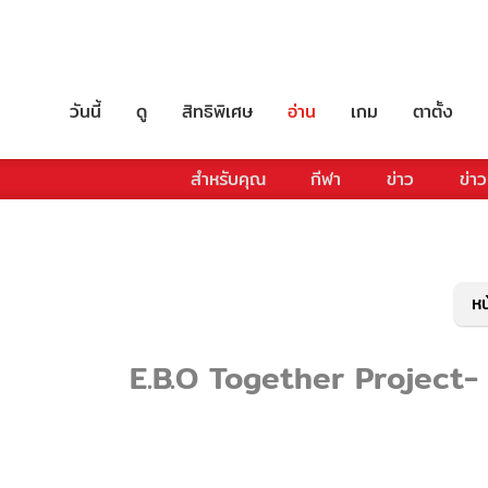
วันนี้
ดู
สิทธิพิเศษ
อ่าน
เกม
ตาตั้ง
สำหรับคุณ
กีฬา
ข่าว
ข่าว
หน
E.B.O Together Project- รว