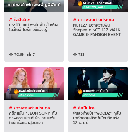
# ศิลปินไทย
# ข่าวเพลงต่างประเทศ
ประวัติ เนเน่ พรนับพัน อันฟอล
NCT127 แจกความฟิน
โลว์ไอจี ไบร์ท วชิรวิชญ์
Shopee x NCT 127 WALK
GAME & FANSIGN EVENT
70.6K
7
733
# ข่าวเพลงต่างประเทศ
# ศิลปินไทย
กรี๊ดสนั่น! “JEON SOMI” กับ
ฟินส่งท้ายปี! “WOODZ” กลับ
ภาพความประทับใจ งานแฟน
มาจัดคอนเสิร์ตในไทยอีกครั้ง
ไซน์ครั้งแรกสุดน่ารัก
17 ธ.ค. นี้