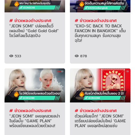
# ข่าวเพลงต่างประเทศ
# ข่าวเพลงต่างประเทศ
"JEON SOMI" ปล่อยเอ็มวี
"EXO-SC BACK TO BACK
เพลงใหม่ “Gold Gold Gold”
FANCON IN BANGKOK" เต็ม
โชว์สกิลแร็ปสุดปัง
อิ่มทุกความสนุก รับความสุข
จุใจ!
533
878
# ข่าวเพลงต่างประเทศ
# ข่าวเพลงต่างประเทศ
"JEON SOMI" เผยลุคสวยสง่า
ตัวแม่คัมแบ็ก! "JEON SOMI"
ในอัลบั้ม “GAME PLAN”
เตรียมปล่อยอัลบัมใหม่ ‘GAME
พร้อมเขียนเพลงด้วยตัวเอง!
PLAN’ เผยลุคใหม่สุดแซ่บ