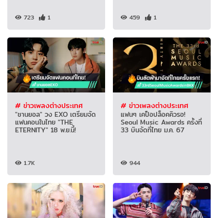
723
1
459
1
# ข่าวเพลงต่างประเทศ
# ข่าวเพลงต่างประเทศ
"ชานยอล" วง EXO เตรียมจัด
แฟนๆ เคป็อปล็อคคิวรอ!
แฟนคอนในไทย "THE
Seoul Music Awards ครั้งที่
ETERNITY" 18 พ.ย.นี้!
33 บินจัดที่ไทย ม.ค. 67
1.7K
944