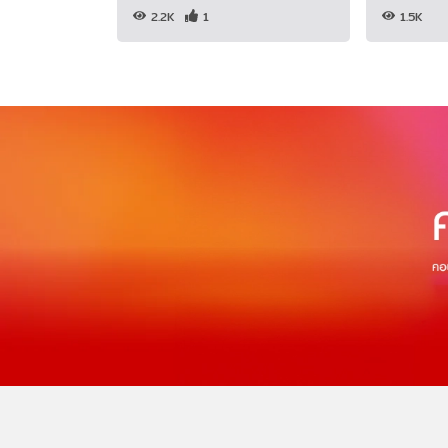
2.2K
1
1.5K