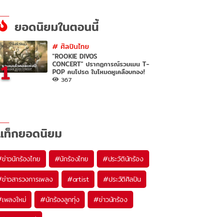
ยอดนิยมในตอนนี้
#
ศิลปินไทย
"ROOKIE DIVOS
1
CONCERT" ปรากฏการณ์รวมเมน T-
POP คนโปรด ในโหมดหูเคลือบทอง!
367
แท็กยอดนิยม
#
ข่าวนักร้องไทย
#
นักร้องไทย
#
ประวัตินักร้อง
#
ข่าวสารวงการเพลง
#
artist
#
ประวัติศิลปิน
#
เพลงใหม่
#
นักร้องลูกทุ่ง
#
ข่าวนักร้อง