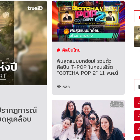
# ศิลปินไทย
ฟินสุดแบบยกด้อม! รวมตัว
ศิลปิน T-POP ในคอนเสิร์ต
“GOTCHA POP 2” 11 พ.ค.นี้
503
รากฏการณ์
ดหูเคลือบ