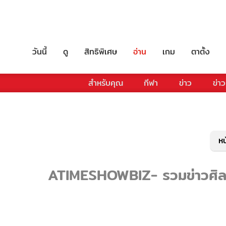
วันนี้
ดู
สิทธิพิเศษ
อ่าน
เกม
ตาตั้ง
สำหรับคุณ
กีฬา
ข่าว
ข่าว
หน
ATIMESHOWBIZ- รวมข่าวศิลปิ