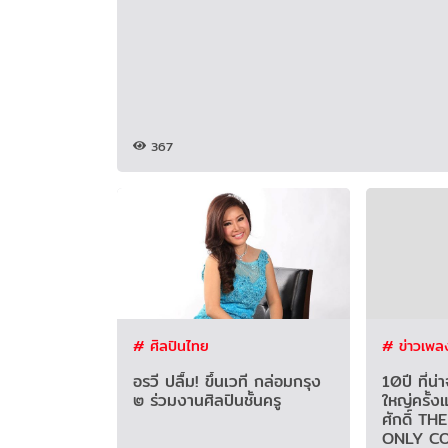
367
# ศิลปินไทย
# ข่าวเพล
อรวี ปลื้ม! ขึ้นเวที กล่อมกรุง
10ปี ที่น
๒ ร่วมงานศิลปินชั้นครู
ใหญ่ครั้
ศักดิ์ T
ONLY C