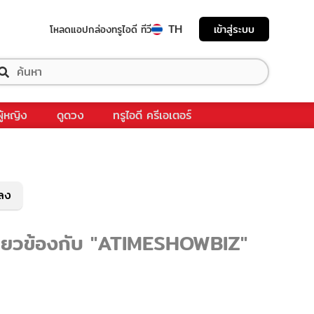
TH
เข้าสู่ระบบ
โหลดแอป
กล่องทรูไอดี ทีวี
ผู้หญิง
ดูดวง
ทรูไอดี ครีเอเตอร์
พลง
กี่ยวข้องกับ "ATIMESHOWBIZ"