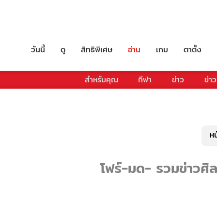
วันนี้
ดู
สิทธิพิเศษ
อ่าน
เกม
ตาตั้ง
สำหรับคุณ
กีฬา
ข่าว
ข่าว
หน
โฟร์-มด- รวมข่าวศิลป