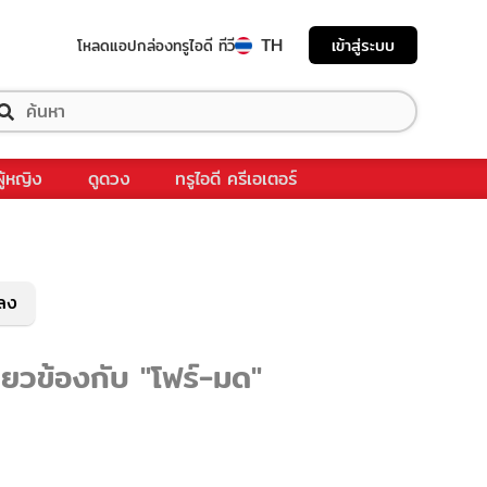
TH
เข้าสู่ระบบ
โหลดแอป
กล่องทรูไอดี ทีวี
ผู้หญิง
ดูดวง
ทรูไอดี ครีเอเตอร์
พลง
ี่ยวข้องกับ "โฟร์-มด"