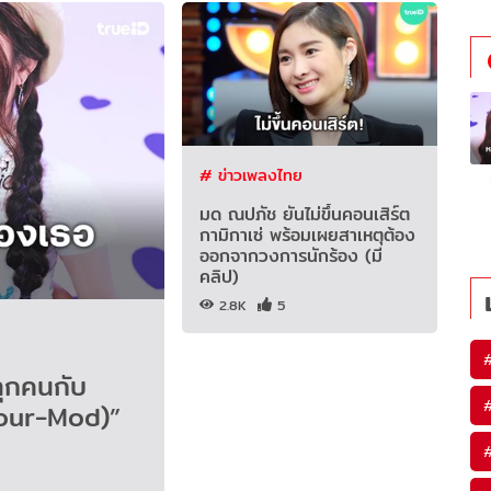
# ข่าวเพลงไทย
มด ณปภัช ยันไม่ขึ้นคอนเสิร์ต
กามิกาเซ่ พร้อมเผยสาเหตุต้อง
ออกจากวงการนักร้อง (มี
คลิป)
2.8K
5
ทุกคนกับ
Four-Mod)”