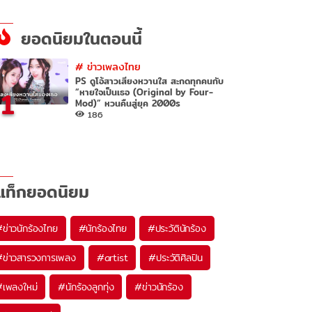
ยอดนิยมในตอนนี้
#
ข่าวเพลงไทย
PS ดูโอ้สาวเสียงหวานใส สะกดทุกคนกับ
1
“หายใจเป็นเธอ (Original by Four-
Mod)” หวนคืนสู่ยุค 2000s
186
แท็กยอดนิยม
#
ข่าวนักร้องไทย
#
นักร้องไทย
#
ประวัตินักร้อง
#
ข่าวสารวงการเพลง
#
artist
#
ประวัติศิลปิน
#
เพลงใหม่
#
นักร้องลูกทุ่ง
#
ข่าวนักร้อง